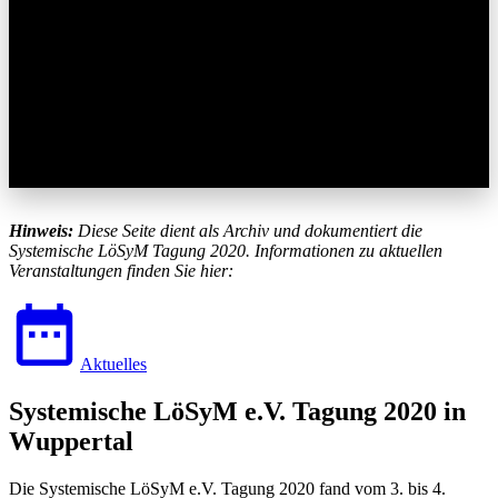
„Lösungen lauern überall“ – Wie systemische und
Hinweis:
Diese Seite dient als Archiv und dokumentiert die
lösungsorientierte Methoden zu einem lebenswerten
Systemische LöSyM Tagung 2020. Informationen zu aktuellen
Veranstaltungen finden Sie hier:
Leben und einer gesunden Welt beitragen.
In Gedenken an unseren Lehrer, Freund und Mentor
Bernd Isert
(26.06.1951 – 21.01.2017)
Aktuelles
Systemische LöSyM e.V. Tagung 2020 in
Wuppertal
Die Systemische LöSyM e.V. Tagung 2020 fand vom 3. bis 4.