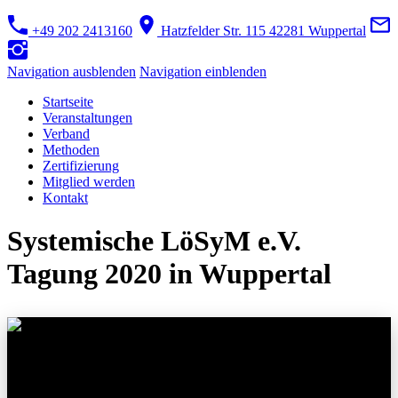
+49 202 2413160
Hatzfelder Str. 115 42281 Wuppertal
Navigation ausblenden
Navigation einblenden
Startseite
Veranstaltungen
Verband
Methoden
Zertifizierung
Mitglied werden
Kontakt
Systemische LöSyM e.V.
Tagung 2020 in Wuppertal