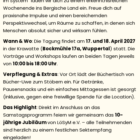
im System“ laden wir dich zu einem erkenntnisreichen
Wochenende ins Bergische Land ein. Freue dich auf
praxisnahe Impulse und einen bereichernden
Perspektivwechsel, um Räume zu schaffen, in denen sich
Menschen absolut sicher und wirksam fühlen.
Wann & Wo
: Die Tagung findet am
17. und 18. April 2027
in der Krawatte (
Bockmühle 17a, Wuppertal
) statt. Die
Vorträge und Workshops laufen an beiden Tagen jeweils
von
10:00 bis 18:00 Uhr
.
Verpflegung & Extras
: Vor Ort lädt der Büchertisch von
Bücher-Uwe zum Stöbern ein. Für Getränke,
Pausensnacks und ein einfaches Mittagessen ist gesorgt
(inklusive, gegen eine freiwillige Spende für die Location).
Das Highlight
: Direkt im Anschluss an das
Samstagsprogramm feiern wir gemeinsam das
10-
jährige Jubiläum
von LöSyM e.V. – alle Teilnehmenden
sind herzlich zu einem festlichen Sektempfang
eingeladen!